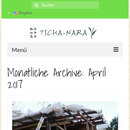
Suche
nach:
English
Menü
Startseite
Monatliche Archive: April
Der Teegarten
2017
Über uns
Teeherstellung
Blog
Kontakt und Anfahrt