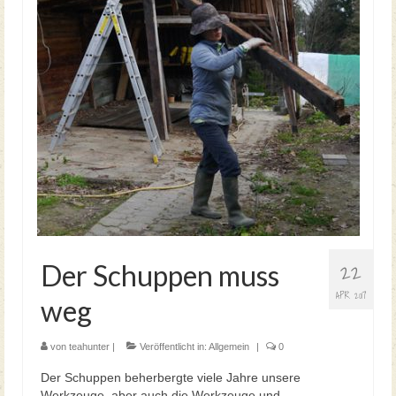
Teegartenführungen Neue Termine 2026
22
Der Schuppen muss
APR. 2017
weg
von
teahunter
|
Veröffentlicht in:
Allgemein
|
0
Der Schuppen beherbergte viele Jahre unsere
Werkzeuge, aber auch die Werkzeuge und