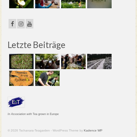
Letzte Beiträge
In Association with
Tea grown in Europe
© 2026 Tschanara-Teagarden - WordPress Theme by
Kadence WP