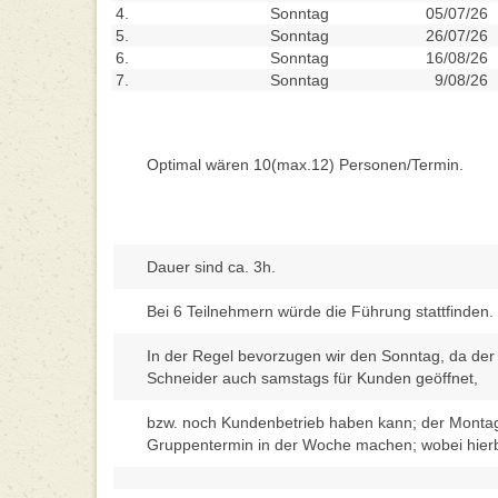
4.
Sonntag
05/07/26
5.
Sonntag
26/07/26
6.
Sonntag
16/08/26
7.
Sonntag
9/08/26
Optimal wären 10(max.12) Personen/Termin.
Dauer sind ca. 3h.
Bei 6 Teilnehmern würde die Führung stattfinden.
In der Regel bevorzugen wir den Sonntag, da der
Schneider auch samstags für Kunden geöffnet,
bzw. noch Kundenbetrieb haben kann; der Monta
Gruppentermin in der Woche machen; wobei hie