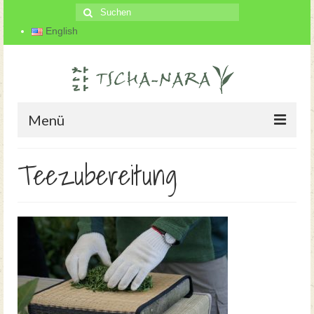
Suche
nach:
English
Menü
Startseite
Teezubereitung
Der Teegarten
Über uns
Teeherstellung
Blog
Kontakt und Anfahrt