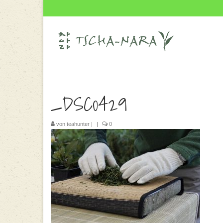
_DSC0429
von
teahunter
|
|
0