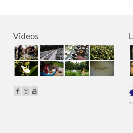
Videos
L
In 