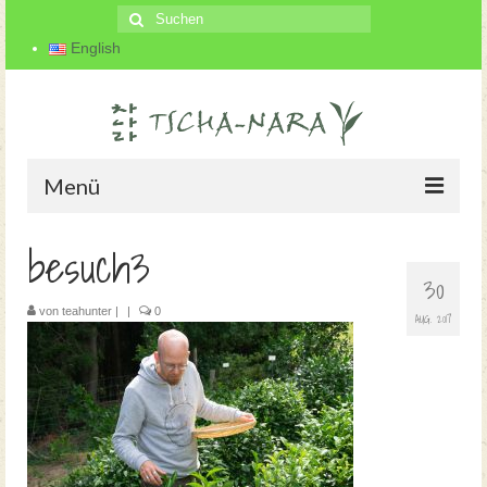
Suche
nach:
English
Menü
besuch3
Startseite
30
Der Teegarten
von
teahunter
|
|
0
AUG. 2017
Über uns
Teeherstellung
Blog
Kontakt und Anfahrt