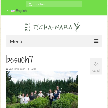
Suche
nach:
English
Menü
besuch7
Startseite
30
Der Teegarten
von
teahunter
|
|
0
AUG. 2017
Über uns
Teeherstellung
Blog
Kontakt und Anfahrt