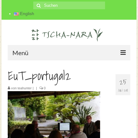
Suche
nach:
English
Menü
EuT_portugal2
Startseite
25
Der Teegarten
von
teahunter
|
|
0
JULI 2018
Über uns
Teeherstellung
Blog
Kontakt und Anfahrt